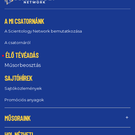
A MI CSATORNÁNK
A Scientology Network bemutatkozása
A csatornáról
ÉLŐ TÉVÉADÁS
Műsorbeosztás
SAJTÓHÍREK
Sajtóközlemények
Promóciós anyagok
MŰSORAINK
HOL NÉZHETI