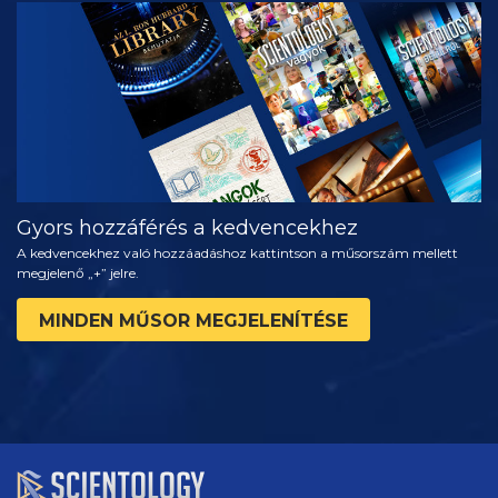
MŰSORNÉZÉS
A SOROZAT
RÉSZEI
Gyors hozzáférés a kedvencekhez
A kedvencekhez való hozzáadáshoz kattintson a műsorszám mellett
megjelenő „+” jelre.
MINDEN MŰSOR MEGJELENÍTÉSE