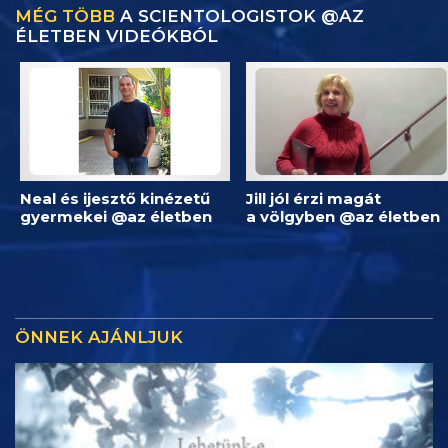
MÉG TÖBB
A SCIENTOLOGISTOK @AZ
ÉLETBEN VIDEÓKBÓL
Neal és ijesztő kinézetű
Jill jól érzi magát
gyermekei @az életben
a völgyben @az életben
ÖNNEK AJÁNLJUK