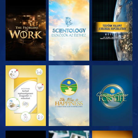
A SOROZAT
A SOROZAT
MŰSORNÉZÉS
RÉSZEI
RÉSZEI
MŰSORNÉZÉS
MŰSORNÉZÉS
MŰSORNÉZÉS