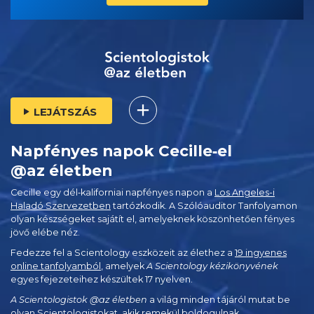
LEJÁTSZÁS
Napfényes napok Cecille‑el
@az életben
Cecille egy dél‑kaliforniai napfényes napon a
Los Angeles-i
Haladó Szervezetben
tartózkodik. A Szólóauditor Tanfolyamon
olyan készségeket sajátít el, amelyeknek köszönhetően fényes
jövő elébe néz.
Fedezze fel a Scientology eszközeit az élethez a
19 ingyenes
online tanfolyamból
, amelyek
A Scientology kézikönyvének
egyes fejezeteihez készültek 17 nyelven.
A Scientologistok @az életben
a világ minden tájáról mutat be
olyan Scientologistokat, akik remekül boldogulnak