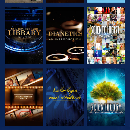
A SOROZAT
A SOROZAT
MŰSORNÉZÉS
RÉSZEI
RÉSZEI
A SOROZAT
MŰSORNÉZÉS
A SOROZAT
RÉSZEI
RÉSZEI