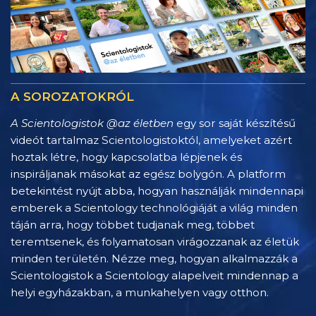
A SOROZATOKRÓL
A Scientologistok @az életben
egy sor saját készítésű
videót tartalmaz Scientologistoktól, amelyeket azért
hoztak létre, hogy kapcsolatba lépjenek és
inspiráljanak másokat az egész bolygón. A platform
betekintést nyújt abba, hogyan használják mindennapi
emberek a Scientology technológiáját a világ minden
táján arra, hogy többet tudjanak meg, többet
teremtsenek, és folyamatosan virágozzanak az életük
minden területén. Nézze meg, hogyan alkalmazzák a
Scientologistok a Scientology alapelveit mindennap a
helyi egyházakban, a munkahelyen vagy otthon.