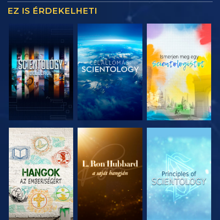
EZ IS ÉRDEKELHETI
A SOROZAT
A SOROZAT
A SOROZAT
RÉSZEI
RÉSZEI
RÉSZEI