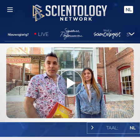
NL
LIVE
Nieuwsgierig?
Play
Video
TAAL:
NL