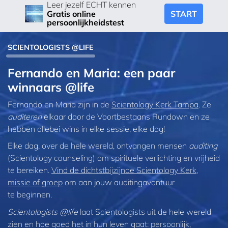
Leer jezelf ECHT kennen
START
Gratis online
persoonlijkheidstest
SCIENTOLOGISTS @LIFE
Fernando en Maria: een paar
winnaars @life
Fernando en Maria zijn in de
Scientology Kerk Tampa
. Ze
auditeren
elkaar door de Voortbestaans Rundown en ze
hebben allebei wins in elke sessie, elke dag!
Elke dag, over de hele wereld, ontvangen mensen
auditing
(Scientology counseling) om spirituele verlichting en vrijheid
te bereiken.
Vind de dichtstbijzijnde Scientology Kerk,
missie of groep
om aan jouw auditingavontuur
te beginnen.
Scientologists @life
laat Scientologists uit de hele wereld
zien en hoe goed het in hun leven gaat:
persoonlijk,