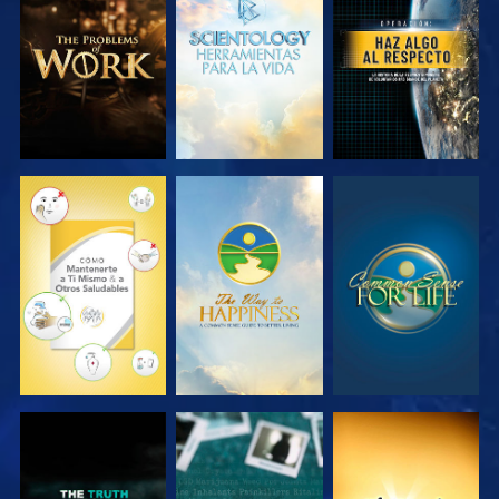
EXPLORA LAS
EXPLORA LAS
VE
SERIES
SERIES
VE
VE
VE
VE
VE
VE