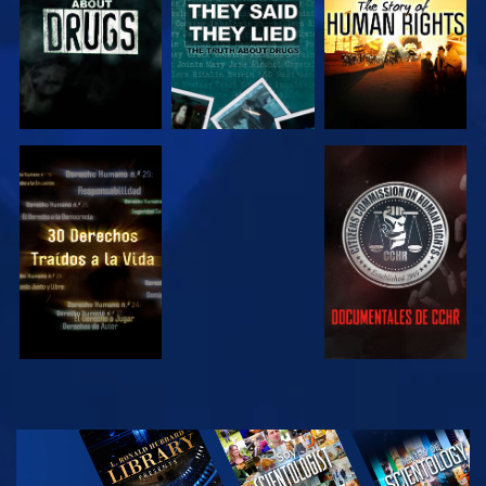
VE
VE
VE
VE
EXPLORA LAS
SERIES