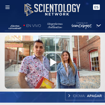
ES
EN VIVO
¿Sientes
curiosidad?
Play
Video
IDIOMA:
APAGAR