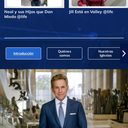
Neal y sus Hijos que Dan
Jill Está en Valley @life
Miedo @life
Quiénes
Nuestras
Introducción
somos
Iglesias