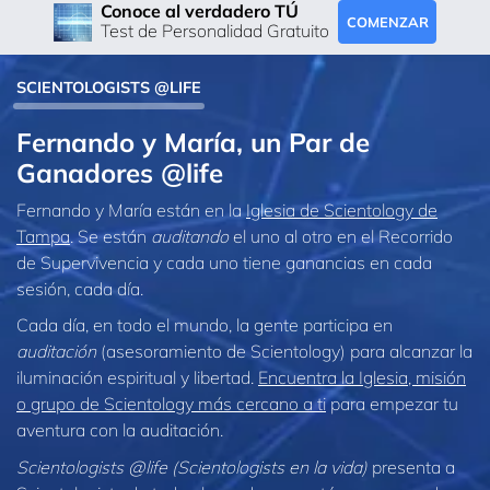
Conoce al verdadero TÚ
COMENZAR
Test de Personalidad Gratuito
SCIENTOLOGISTS @LIFE
Fernando y María, un Par de
Ganadores @life
Fernando y María están en la
Iglesia de Scientology de
Tampa
. Se están
auditando
el uno al otro en el Recorrido
de Supervivencia y cada uno tiene ganancias en cada
sesión, cada día.
Cada día, en todo el mundo, la gente participa en
auditación
(asesoramiento de Scientology) para alcanzar la
iluminación espiritual y libertad.
Encuentra la Iglesia, misión
o grupo de Scientology más cercano a ti
para empezar tu
aventura con la auditación.
Scientologists @life (Scientologists en la vida)
presenta a