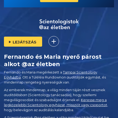
LEJÁTSZÁS
Fernando és Maria nyerő párost
alkot @az életben
Fernando és Maria megérkezett a
Tampai Scientology
Egyházba
. Ott a Túlélési Rundownon
auditálják
egymást, és
mindennap rengeteg nyereségük van.
Az emberek mindennap, a világ minden táján részt vesznek
auditálásban
(Scientology tanácsadás), hogy szellemi
megvilágosodást és szabadságot érjenek el.
Keresse meg a
legközelebbi Scientology egyházat, missziót vagy csoportot,
hogy belevágjon az auditálás kalandjába.
A Scientologistok @az életben
a világ minden tájáról mutat be