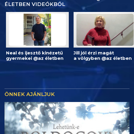
ÉLETBEN VIDEÓKBÓL
Neal és ijesztő kinézetű
Jill jól érzi magát
gyermekei @az életben
a völgyben @az életben
ÖNNEK AJÁNLJUK