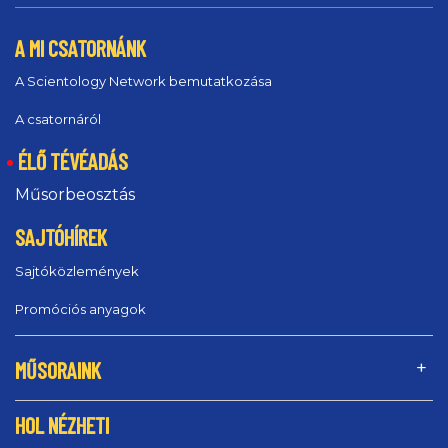
A MI CSATORNÁNK
A Scientology Network bemutatkozása
A csatornáról
ÉLŐ TÉVÉADÁS
Műsorbeosztás
SAJTÓHÍREK
Sajtóközlemények
Promóciós anyagok
MŰSORAINK
HOL NÉZHETI