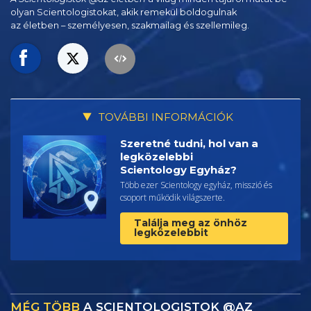
olyan Scientologistokat, akik remekül boldogulnak
az életben – személyesen,
szakmailag és szellemileg.
TOVÁBBI INFORMÁCIÓK
Szeretné tudni, hol van a
legközelebbi
Scientology Egyház?
Több ezer Scientology egyház, misszió és
csoport működik világszerte.
Találja meg az önhöz
legközelebbit
MÉG TÖBB
A SCIENTOLOGISTOK @AZ