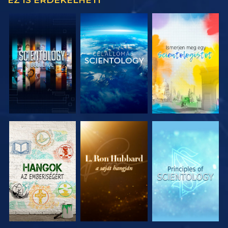
EZ IS ÉRDEKELHETI
A SOROZAT
A SOROZAT
A SOROZAT
RÉSZEI
RÉSZEI
RÉSZEI