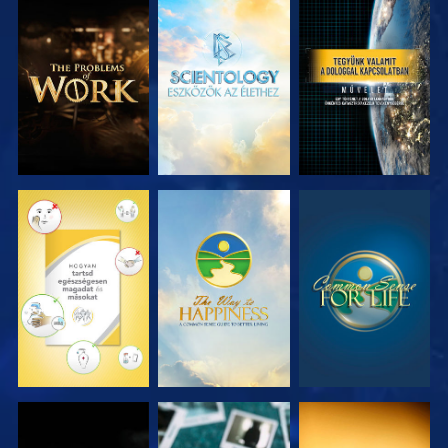
A SOROZAT
A SOROZAT
MŰSORNÉZÉS
RÉSZEI
RÉSZEI
MŰSORNÉZÉS
MŰSORNÉZÉS
MŰSORNÉZÉS