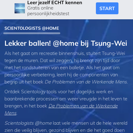
Leer jezelf ECHT kennen
Gratis online
START
persoonlijkheidstest
SCIENTOLOGISTS @HOME
Lekker ballen! @home bij Tsung‑Wei
Als het gaat om recreatie binnenshuis, stuitert Tsung‑Wei
tegen de muren. Dat wil zeggen, hij brengt zijn tijd door
met het rondstuiteren van een balletje. Als het gaat om
persoonlijke verbetering, leert hij de componenten van
begrip uit het boek
De Problemen van de Werkende Mens
.
Ontdek Scientology tools voor het dagelijks werk en
baanbrekende processen om weer vreugde in het leven te
brengen, in het boek
De Problemen van de Werkende
Mens
.
Scientologists @home
laat vele mensen uit de hele wereld
zien die veilig blijven, gezond blijven en die het goed doen