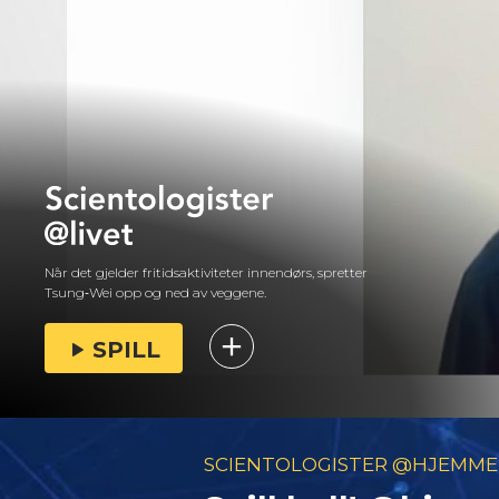
Når det gjelder fritidsaktiviteter innendørs, spretter
Tsung‑Wei opp og ned av veggene.
SPILL
SCIENTOLOGISTER @HJEMME