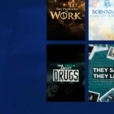
SE
SE