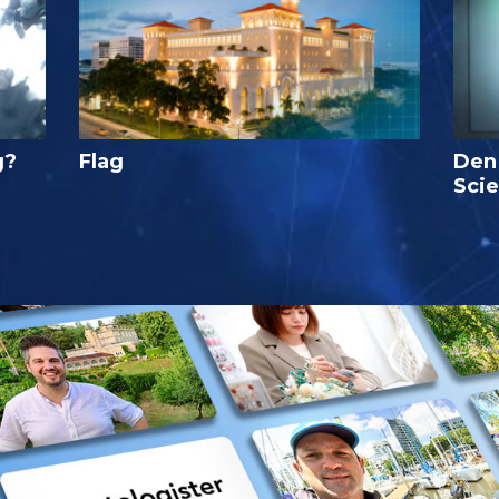
g?
Flag
Den
Sci