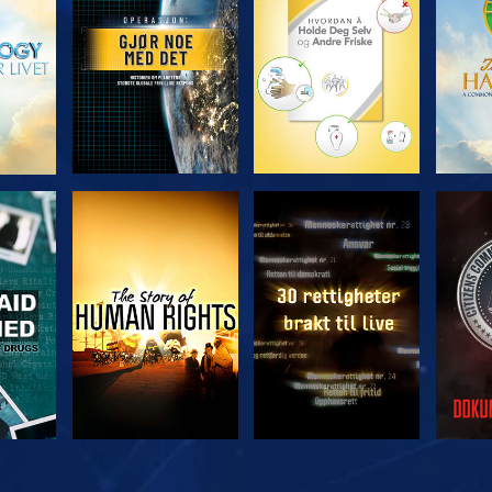
SE
SE