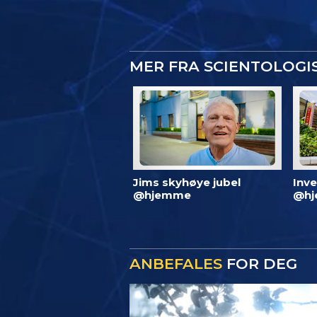
MER FRA SCIENTOLOG
Jims skyhøye jubel
Inve
@hjemme
@hj
ANBEFALES
FOR DEG