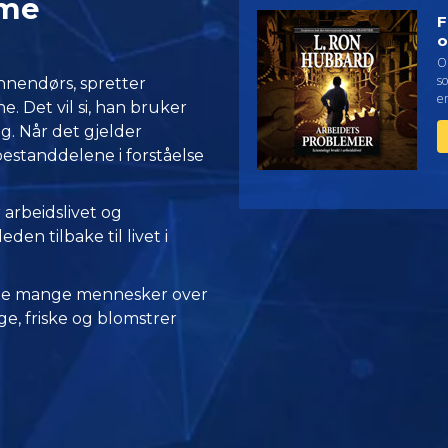
mme
F
o
O
so
 innendørs, spretter
e
 Det vil si, han bruker
ng. Når det gjelder
bestanddelene i forståelse
arbeidslivet og
den tilbake til livet i
 de mange mennesker over
e, friske og blomstrer