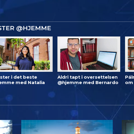
ISTER @HJEMME
ster i det beste
Aldri tapt i oversettelsen
Pál
emme med Natalia
@hjemme med Bernardo
om