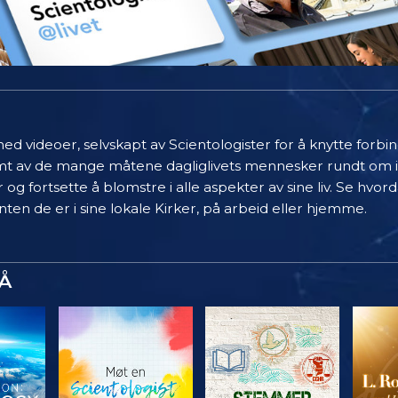
ed videoer, selvskapt av Scientologister for å knytte forb
limt av de mange måtene dagliglivets mennesker rundt om 
 og fortsette å blomstre i alle aspekter av sine liv. Se hvo
ten de er i sine lokale Kirker, på arbeid eller hjemme.
Å