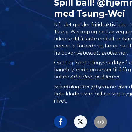
Spill ball! @hje
med Tsung‑Wei
Når det gjelder fritidsaktiviteter
Tsung‑Wei opp og ned av veggene.
tiden sin til å kaste en ball omkri
personlig forbedring, lærer han 
fra boken
Arbeidets problemer
.
Oppdag Scientologys verktøy for 
banebrytende prosesser til å få gle
boken
Arbeidets problemer
.
Scientologister @hjemme
viser
hele kloden som holder seg trygg
i livet.