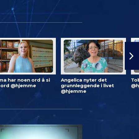
ma har noen ord å si
Angelica nyter det
To
 ord @hjemme
grunnleggende i livet
@h
@hjemme