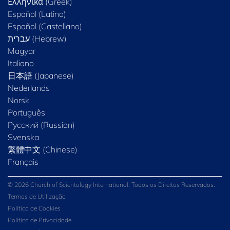
Ελληνικά (Greek)
Español (Latino)
Español (Castellano)
Magyar
Italiano
日本語 (Japanese)
Nederlands
Norsk
Português
Русский (Russian)
Svenska
繁體中文 (Chinese)
Français
© 2026 Church of Scientology International. Todos os Direitos Reservados.
Termos de Utilização
Política de Cookies
Política de Privacidade