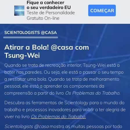
Fique a conhecer
o seu verdadeiro EU
COMEÇAR
Teste de Personalidade
Gratuito On-line
SCIENTOLOGISTS @CASA
Atirar a Bola! @casa com
Tsung‑Wei
Quando se trata de recreação interior, Tsung‑Wei está a
bater nas paredes. Ou seja, ele está a passar o seu tempo
a ressaltar uma bola. Quando se trata de melhoramento
pessoal, ele está a aprender os componentes da
compreensão a partir do livro
Os Problemas do Trabalho
.
Descubra as ferramentas de Scientology para o mundo do
trabalho e processos inovadores para voltar a ter alegria de
viver no livro
Os Problemas do Trabalho.
Scientologists @casa
mostra as muitas pessoas por todo