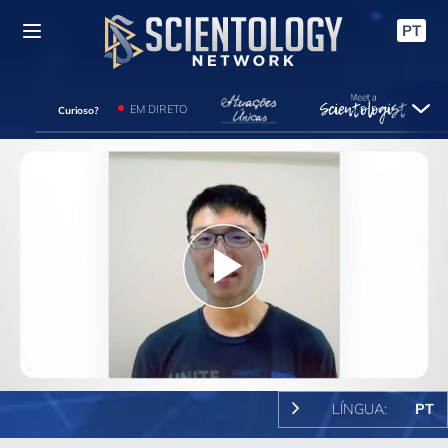
PT
EM DIRETO
Curioso?
Play
Video
LÍNGUA:
PT