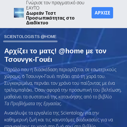
Γνώρισε τον πραγματικό σου
ΕΑΥΤΟ
ΑΡΧΙΣΕ
Δωρεάν Τεστ
Προσωπικότητας στο
Διαδίκτυο
SCIENTOLOGISTS @HOME
Αρχίζει το ματς! @home με τον
Τσουνγκ‑Γουέι
Παρόλο που η διασκέδαση περιορίζεται σε εσωτερικούς
χώρους, ο Τσουνγκ‑Γουέι πηδάει από τη χαρά του.
Συγκεκριμένα, περνάει τον χρόνο του παίζοντας με ένα
τρελομπαλάκι. Όσον αφορά την προσωπική του βελτίωση,
μαθαίνει τα συστατικά της κατανόησης από το βιβλίο
Τα Προβλήματα της Εργασίας
.
Ανακάλυψε τα εργαλεία της Scientology για την
καθημερινή ζωή και τις καινοτόμες διαδικασίες για να
επαναφέρεις τη χαρά στη ζωή σου στο βιβλίο