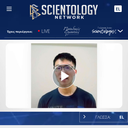
EL
LIVE
Έχεις περιέργεια;
Play
Video
ΓΛΩΣΣΑ:
EL