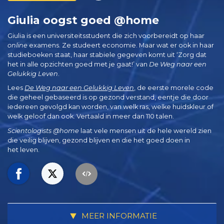
Giulia oogst goed @home
Giulia is een universiteitsstudent die zich voorbereidt op haar
online
examens. Ze studeert economie. Maar wat er ook in haar
studieboeken staat, haar stabiele gegeven komt uit ‘Zorg dat
het in alle opzichten goed met je gaat!’ van
De Weg naar een
Gelukkig Leven
.
Lees
De Weg naar een Gelukkig Leven
, de eerste morele code
die geheel gebaseerd is op gezond verstand, eentje die door
iedereen gevolgd kan worden, van welk ras, welke huidskleur of
welk geloof dan ook. Vertaald in meer dan 110 talen.
Scientologists @home
laat vele mensen uit de hele wereld zien
die veilig blijven, gezond blijven en die het goed doen in
het leven.
MEER INFORMATIE