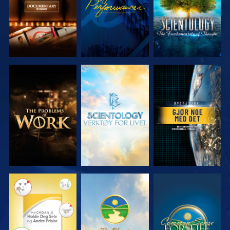
UTFORSK
UTFORSK
SE
SERIEN
SERIEN
SE
SE
SE