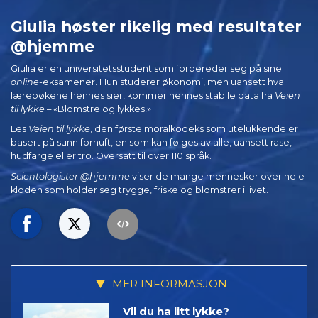
Giulia høster rikelig med resultater
@hjemme
Giulia er en universitetsstudent som forbereder seg på sine
online
-eksamener. Hun studerer økonomi, men uansett hva
lærebøkene hennes sier, kommer hennes stabile data fra
Veien
til lykke
– «Blomstre og lykkes!»
Les
Veien til lykke
, den første moralkodeks som utelukkende er
basert på sunn fornuft, en som kan følges av alle, uansett rase,
hudfarge eller tro. Oversatt til over 110 språk.
Scientologister @hjemme
viser de mange mennesker over hele
kloden som holder seg trygge, friske og blomstrer i livet.
MER INFORMASJON
Vil du ha litt lykke?