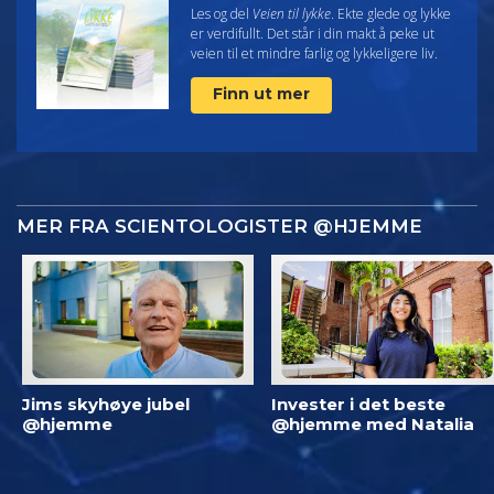
Les og del
Veien til lykke
. Ekte glede og lykke
er verdifullt. Det står i din makt å peke ut
veien til et mindre farlig og lykkeligere liv.
Finn ut mer
MER FRA SCIENTOLOGISTER @HJEMME
Jims skyhøye jubel
Invester i det beste
@hjemme
@hjemme med Natalia