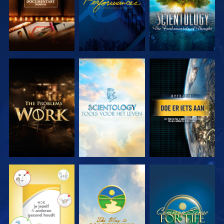
VERKEN DE
VERKEN DE
KIJK
SERIE
SERIE
KIJK
KIJK
KIJK