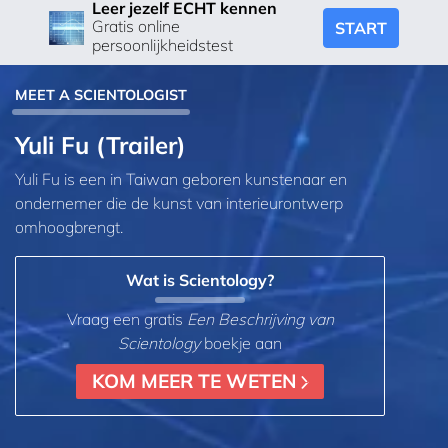
Leer jezelf ECHT kennen
Gratis online
START
persoonlijkheidstest
MEET A SCIENTOLOGIST
Yuli Fu (Trailer)
Yuli Fu is een in Taiwan geboren kunstenaar en
ondernemer die de kunst van interieurontwerp
omhoogbrengt.
Wat is Scientology?
Vraag een gratis
Een Beschrijving van
Scientology
boekje aan
KOM MEER TE WETEN