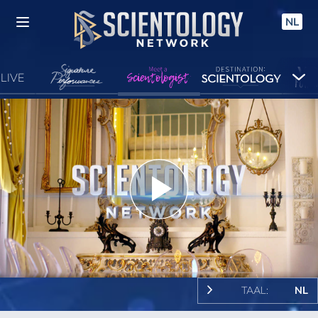
NL
LIVE
Play
Video
TAAL:
NL