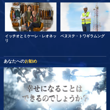
イッチオとミケーレ・レオネッ
ベヌステ・トワギラムング
リ
あなたへの
お勧め