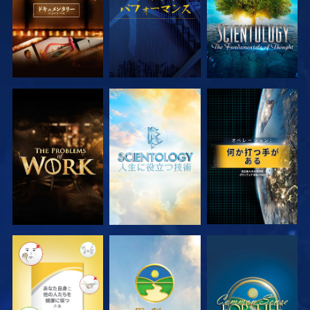
シリーズを探求
シリーズを探求
観る
観る
観る
観る