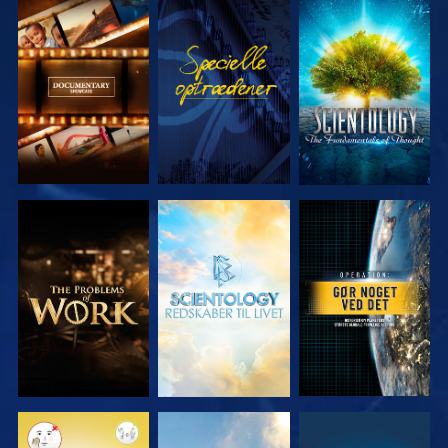
UDFORSK
SE
UDFORSK
SERIEN
SERIEN
UDFORSK
UDFORSK
SE
SERIEN
SERIEN