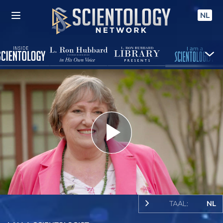
NL
Play
Video
TAAL:
NL