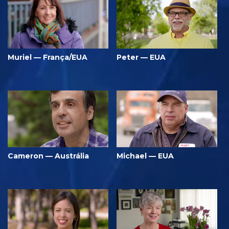
Muriel — França/EUA
Peter — EUA
Cameron — Austrália
Michael — EUA