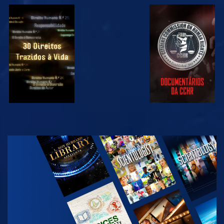
VER
VER
VER
VER
EXPLORAR A
SÉRIE