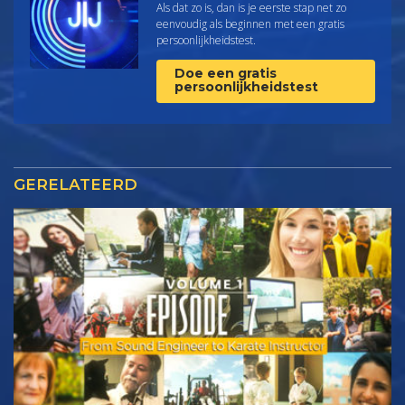
Als dat zo is, dan is je eerste stap net zo
eenvoudig als beginnen met een gratis
persoonlijkheids­test.
Doe een gratis
persoonlijkheidstest
GERELATEERD