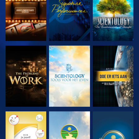
SERIE
SERIE
VERKEN DE
VERKEN DE
KIJK
SERIE
SERIE
KIJK
KIJK
KIJK