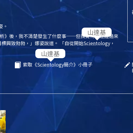
姿。
析》後，我不清楚發生了什麼事──但我覺得像是醒過來
目標興致勃勃，」娜姿說道。
「自從開始
Scientology
，
索取《
Scientology
簡介》小冊子