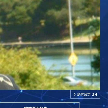
語言設定:
ZH