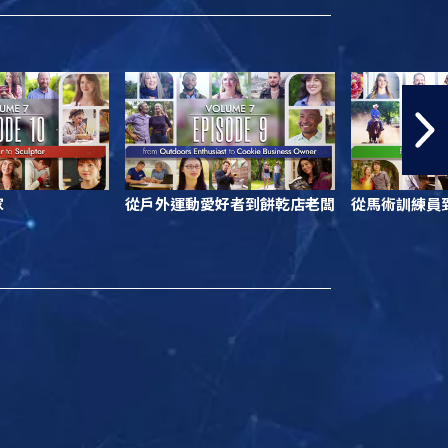
家
從戶外運動愛好者到餅乾店老闆
從馬術訓練員