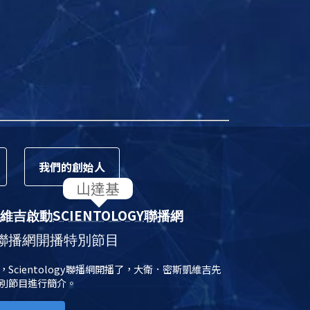
我們的
創始人
SCIENTOLOGY
維吉啟動
聯播網
聯播網開播特別節目
日，Scientology聯播網開播了，大衛．密斯凱維吉先
別節目進行簡介。