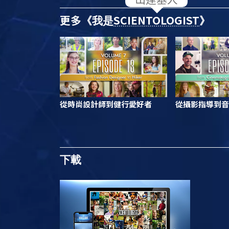
更多
SCIENTOLOGIST
《我是
》
從時尚設計師到健行愛好者
從攝影指導到音
下載