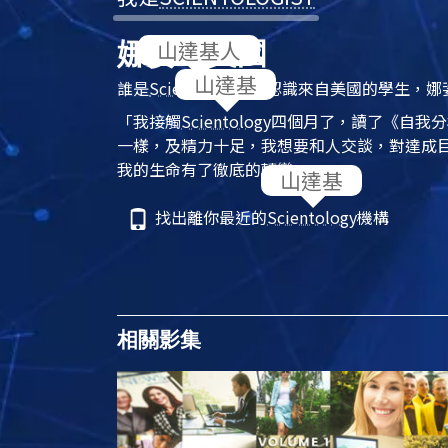
娜姿，美國
誰是
Scientologist
？認識來自美國的學生，娜
「我接觸
Scientology
四個月了，讀了《自我分
一樣，及精力十足，我想要和人交談，對達成
我的生命有了徹底的轉變。」
找出離你最近的
Scientology
機構
相關影集