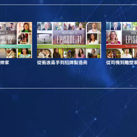
樂家
從衝浪高手到招牌製造商
從司機到雕塑