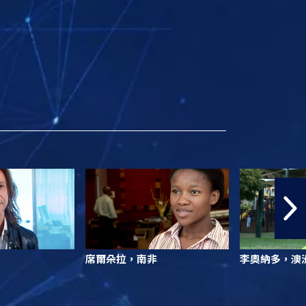
席爾朵拉，南非
李奧納多，澳