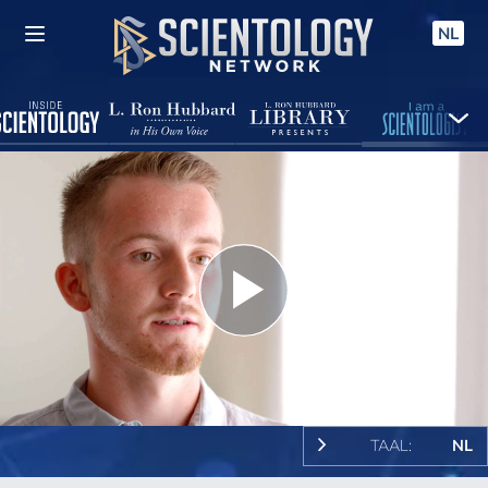
NL
Play
Video
TAAL:
NL