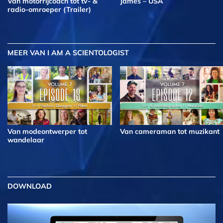
Van motorrijcoach tot tv- &
James – USA
radio-omroeper (Trailer)
MEER
VAN I AM A SCIENTOLOGIST
Van modeontwerper tot
Van cameraman tot muzikant
wandelaar
DOWNLOAD