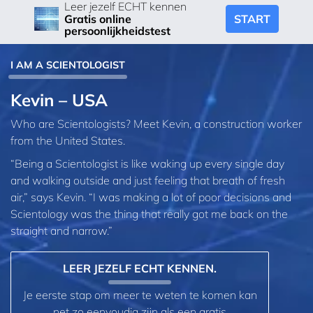
Leer jezelf ECHT kennen
START
Gratis online
persoonlijkheidstest
I AM A SCIENTOLOGIST
Kevin – USA
Who are Scientologists? Meet Kevin, a construction worker
from the United States.
“Being a Scientologist is like waking up every single day
and walking outside and just feeling that breath of fresh
air,” says Kevin. “I was making a lot of poor decisions and
Scientology was the thing that really got me back on the
straight and narrow.”
LEER JEZELF ECHT KENNEN.
Je eerste stap om meer te weten te komen kan
net zo eenvoudig zijn als een gratis