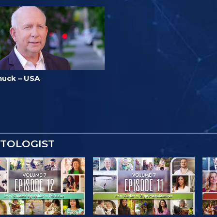
huck – USA
NTOLOGIST