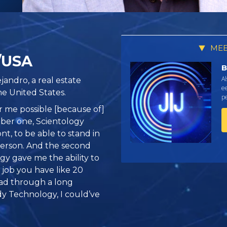
MEE
e/USA
B
Al
andro, a real estate
e
the United States.
pe
r me possible [because of]
mber one, Scientology
nt, to be able to stand in
 person. And the second
ogy gave me the ability to
job you have like 20
ead through a long
udy Technology, I could’ve