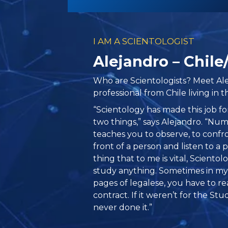
I AM A SCIENTOLOGIST
Alejandro – Chil
Who are Scientologists? Meet Alej
professional from Chile living in 
“Scientology has made this job fo
two things,” says Alejandro. “Nu
teaches you to observe, to confro
front of a person and listen to a
thing that to me is vital, Scientol
study anything. Sometimes in my 
pages of legalese, you have to r
contract. If it weren’t for the St
never done it.”