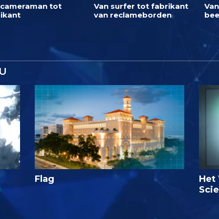
 cameraman tot
Van surfer tot fabrikant
Van
ikant
van reclameborden
bee
U
Flag
Het 
Sci