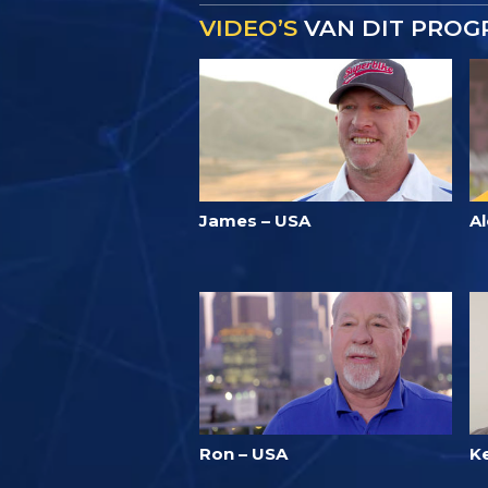
VIDEO’S
VAN DIT PRO
James – USA
Al
Ron – USA
K