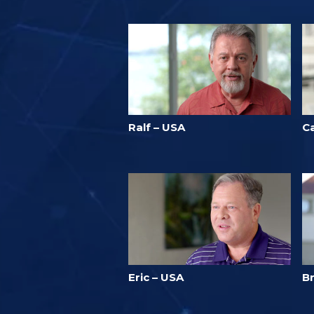
Ralf – USA
Ca
Eric – USA
B