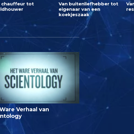
 chauffeur tot
Van buitenliefhebber tot
Van
ldhouwer
eigenaar van een
res
koekjeszaak
Ware Verhaal van
entology