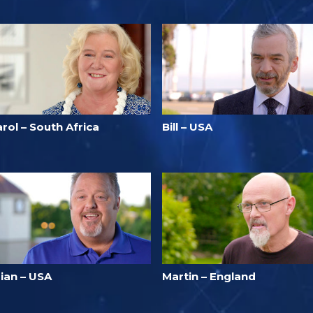
rol – South Africa
Bill – USA
rian – USA
Martin – England