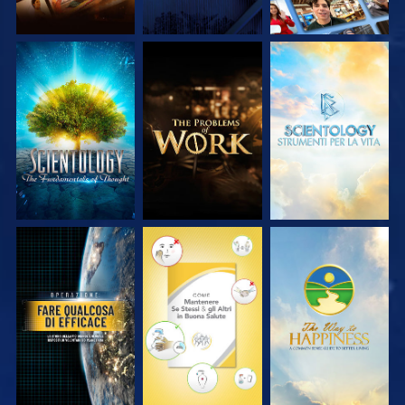
ESPLORA LE
ESPLORA LE
ESPLORA LE
SERIE
SERIE
SERIE
GUARDA
GUARDA
GUARDA