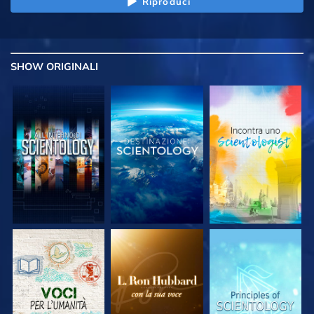
Riproduci
SHOW
ORIGINALI
ESPLORA LE
ESPLORA LE
ESPLORA LE
SERIE
SERIE
SERIE