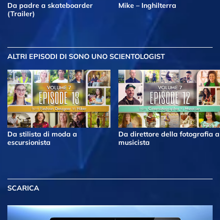
Da padre a skateboarder
Mike – Inghilterra
(Trailer)
ALTRI EPISODI
DI SONO UNO SCIENTOLOGIST
Da stilista di moda a
Da direttore della fotografia a
escursionista
musicista
SCARICA