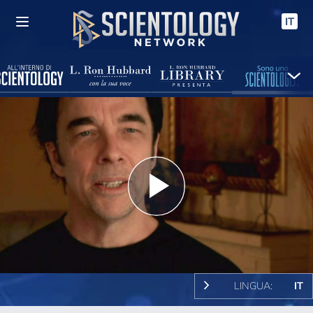
IT
Play
Video
LINGUA:
IT