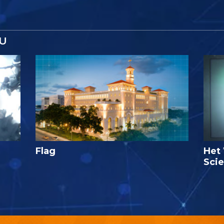
U
Flag
Het 
Sci