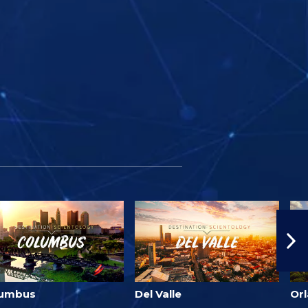
lumbus
Del Valle
Or