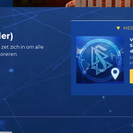
MEE
er)
V
S
et zich in om alle
d
loreren.
Er
e