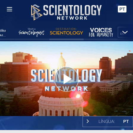
PT
Play
Video
LÍNGUA:
PT