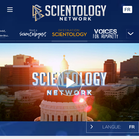
FR
Play
Video
LANGUE:
FR