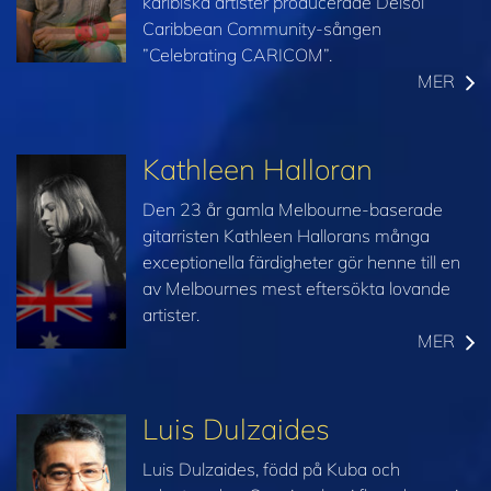
karibiska artister producerade Delsol
Caribbean Community-sången
”Celebrating CARICOM”.
MER
Kathleen Halloran
Den 23 år gamla Melbourne-baserade
gitarristen Kathleen Hallorans många
exceptionella färdigheter gör henne till en
av Melbournes mest eftersökta lovande
artister.
MER
Luis Dulzaides
Luis Dulzaides, född på Kuba och