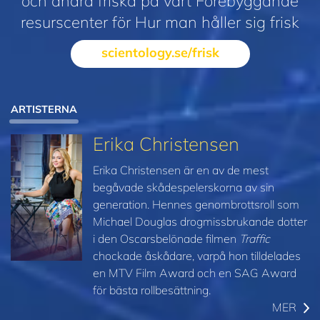
och andra friska på vårt Förebyggande
resurscenter för Hur man håller sig frisk
scientology.se/frisk
ARTISTERNA
Erika Christensen
Erika Christensen är en av de mest
begåvade skådespelerskorna av sin
generation. Hennes genombrottsroll som
Michael Douglas drogmissbrukande dotter
i den Oscarsbelönade filmen
Traffic
chockade åskådare, varpå hon tilldelades
en MTV Film Award och en SAG Award
för bästa rollbesättning.
MER