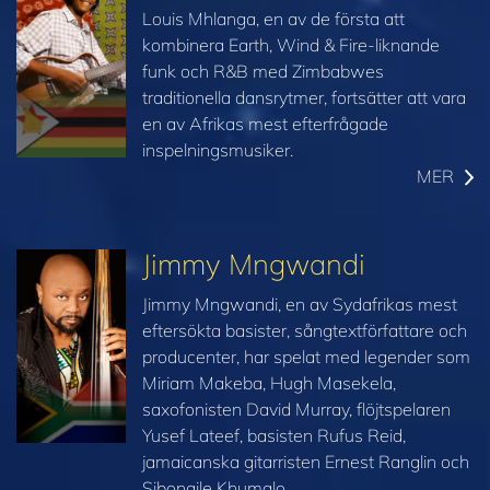
Louis Mhlanga, en av de första att
kombinera Earth, Wind & Fire-liknande
funk och R&B med Zimbabwes
traditionella dansrytmer, fortsätter att vara
en av Afrikas mest efterfrågade
inspelningsmusiker.
MER
Jimmy Mngwandi
Jimmy Mngwandi, en av Sydafrikas mest
eftersökta basister, sångtextförfattare och
producenter, har spelat med legender som
Miriam Makeba, Hugh Masekela,
saxofonisten David Murray, flöjtspelaren
Yusef Lateef, basisten Rufus Reid,
jamaicanska gitarristen Ernest Ranglin och
Sibongile Khumalo.