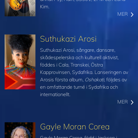
Kim.
MER
Suthukazi Arosi
Suthukazi Arosi, sångare, dansare,
skådespelerska och kulturell aktivist,
föddes i Cala, Transkei, Östra
Kapprovinsen, Sydafrika. Lanseringen av
Arosis första album,
Oshakati
, följdes av
en omfattande turné i Sydafrika och
internationellt.
MER
Gayle Moran Corea
Gayle Moran Corea, född i Jackson i