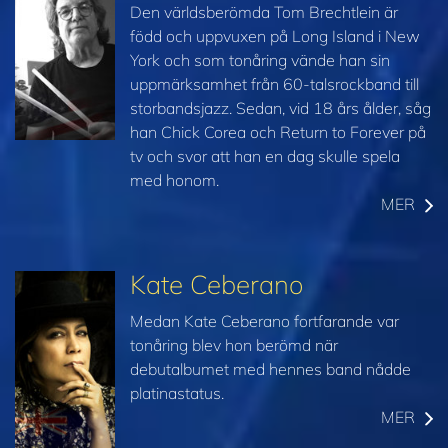
Den världsberömda Tom Brechtlein är
född och uppvuxen på Long Island i New
York och som tonåring vände han sin
uppmärksamhet från 60-talsrockband till
storbandsjazz. Sedan, vid 18 års ålder, såg
han Chick Corea och Return to Forever på
tv och svor att han en dag skulle spela
med honom.
MER
Kate Ceberano
Medan Kate Ceberano fortfarande var
tonåring blev hon berömd när
debutalbumet med hennes band nådde
platinastatus.
MER