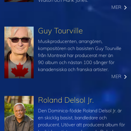
MER
Guy Tourville
Musikproducenten, arrangören,
kompositören och basisten Guy Tourville
från Montreal har producerat mer än
90 album och nästan 100 sånger för
kanadensiska och franska artister.
MER
Roland Delsol Jr.
Den Dominica-födde Roland Delsol Jr. är
en skicklig basist, bandledare och
producent. Utöver att producera album för