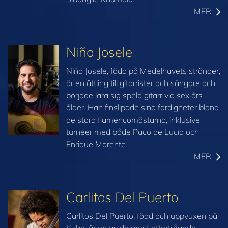
MER
Niño Josele
Niño Josele, född på Medelhavets stränder,
är en ättling till gitarrister och sångare och
började lära sig spela gitarr vid sex års
ålder. Han finslipade sina färdigheter bland
de stora flamencomästarna, inklusive
turnéer med både Paco de Lucía och
Enrique Morente.
MER
Carlitos Del Puerto
Carlitos Del Puerto, född och uppvuxen på
Kuba, är en av de mest efterfrågade