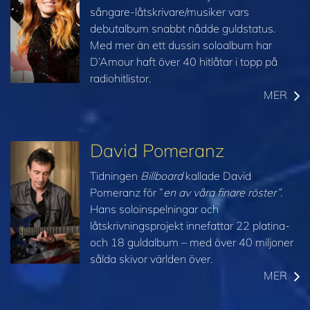
sångare-låtskrivare/musiker vars
debutalbum snabbt nådde guldstatus.
Med mer än ett dussin soloalbum har
D’Amour haft över 40 hitlåtar i topp på
radiohitlistor.
MER
David Pomeranz
Tidningen
Billboard
kallade David
Pomeranz för ”
en av våra finare röster”.
Hans soloinspelningar och
låtskrivningsprojekt innefattar 22 platina-
och 18 guldalbum – med över 40 miljoner
sålda skivor världen över.
MER