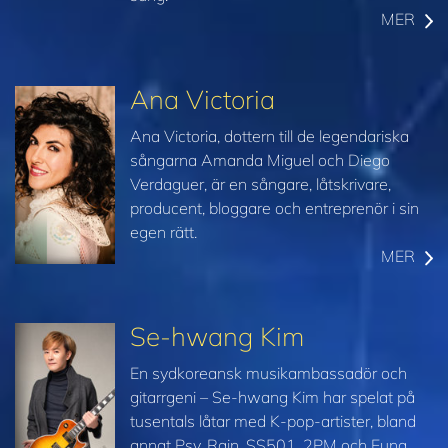
MER
Ana Victoria
Ana Victoria, dottern till de legendariska
sångarna Amanda Miguel och Diego
Verdaguer, är en sångare, låtskrivare,
producent, bloggare och entreprenör i sin
egen rätt.
MER
Se-hwang Kim
En sydkoreansk musikambassadör och
gitarrgeni – Se-hwang Kim har spelat på
tusentals låtar med
K-pop-
artister, bland
annat Psy, Rain, SS501, 2PM och Euna