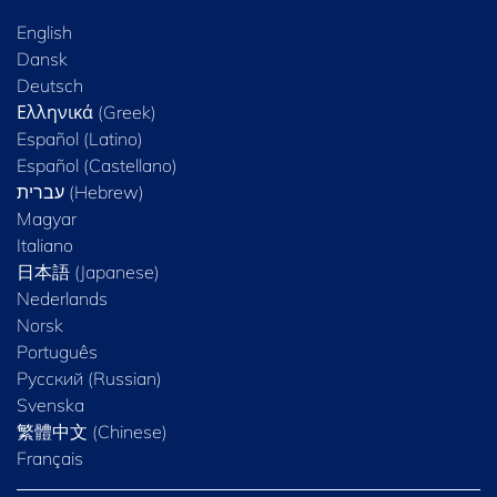
English
Dansk
Deutsch
Ελληνικά (Greek)
Español (Latino)
Español (Castellano)
Magyar
Italiano
日本語 (Japanese)
Nederlands
Norsk
Português
Русский (Russian)
Svenska
繁體中文 (Chinese)
Français