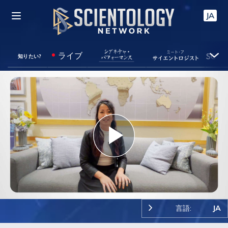
JA
ライブ
知りたい?
Play
Video
言語:
JA