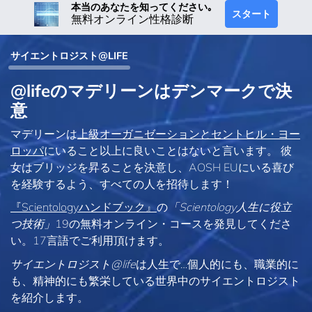
本当のあなたを知ってください｡
スタート
無料オンライン性格診断
サイエントロジスト@LIFE
@lifeのマデリーンはデンマークで決
意
マデリーンは
上級オーガニゼーションとセントヒル・ヨー
ロッパ
にいること以上に良いことはないと言います。 彼
女はブリッジを昇ることを決意し、AOSH EUにいる喜び
を経験するよう、すべての人を招待します！
『Scientologyハンドブック』
の
「Scientology人生に役立
つ技術」
19の無料オンライン・コースを発見してくださ
い。17言語でご利用頂けます。
サイエントロジスト@life
は
人生で…個人的にも、
職業的に
も、精神的にも繁栄している世界中のサイエントロジスト
を紹介します。