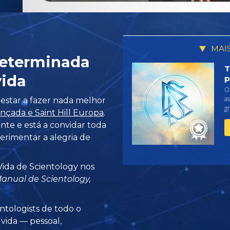
MAI
Determinada
T
ida
p
O
as
estar a fazer nada melhor
gr
çada e Saint Hill Europa
.
nte e está a convidar toda
perimentar a alegria de
Vida de Scientology nos
anual de Scientology,
ntologists de todo o
 vida —
pessoal,