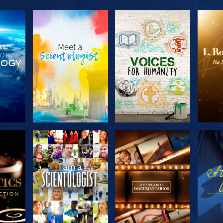
R A
EXPLORAR A
EXPLORAR A
EX
SÉRIE
SÉRIE