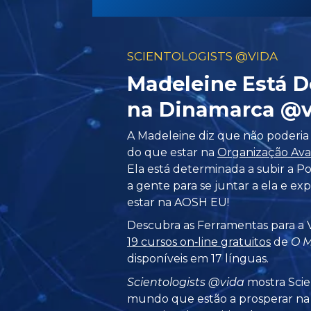
SCIENTOLOGISTS @VIDA
Madeleine Está 
na Dinamarca @v
A Madeleine diz que não poderia 
do que estar na
Organização Avan
Ela está determinada a subir a Po
a gente para se juntar a ela e ex
estar na AOSH EU!
Descubra as Ferramentas para a 
19 cursos on‑line gratuitos
de
O M
disponíveis em 17 línguas.
Scientologists @vida
mostra Scie
mundo que estão a prosperar
na