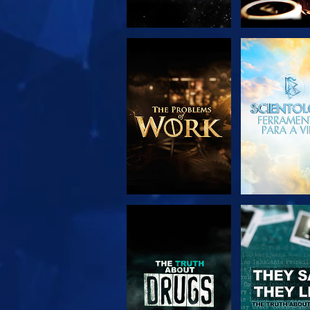
EXPLORAR A
VER
SÉRIE
VER
VER