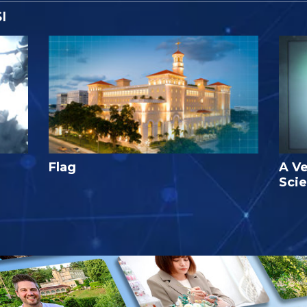
I
Flag
A Ve
Sci