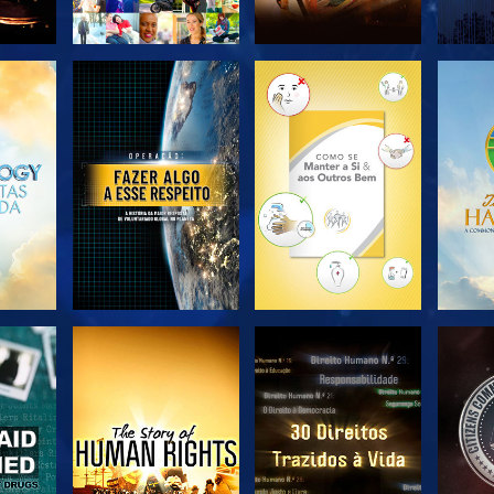
EXPLORAR A
EXPLORAR A
EX
SÉRIE
SÉRIE
VER
VER