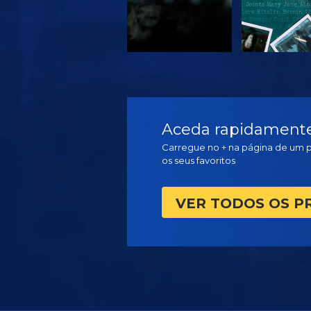
VER
VER
Aceda rapidamente 
Carregue no + na página de um 
os seus favoritos
VER TODOS OS 