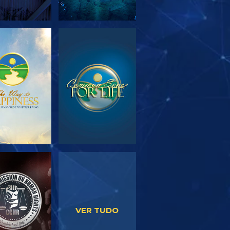
PLORAR A
VER
SÉRIE
VER
VER
VER TUDO