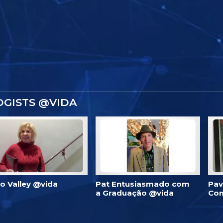
OGISTS @VIDA
 no Valley @vida
Pat Entusiasmado com
Pav
a Graduação @vida
Com