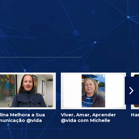
lína Melhora a Sua
Viver, Amar, Aprender
Ha
unicação @vida
@vida com Michelle