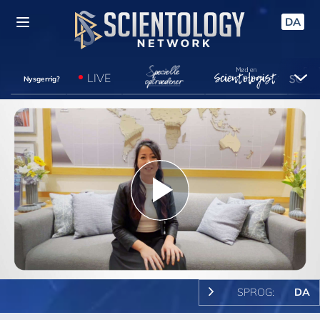
DA
LIVE
Nysgerrig?
Play
Video
SPROG:
DA