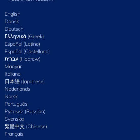
English
Dansk
Deutsch
Ελληνικά (Greek)
Español (Latino)
Español (Castellano)
Magyar
Italiano
日本語 (Japanese)
Nederlands
Norsk
Português
Русский (Russian)
Svenska
繁體中文 (Chinese)
Français