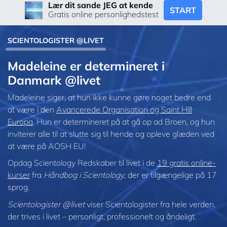
Lær dit sande JEG at kende
START
Gratis online personlighedstest
SCIENTOLOGISTER @LIVET
Madeleine er determineret i
Danmark @livet
Madeleine siger, at hun ikke kunne gøre noget bedre end
at være i den
Avancerede Organisation og Saint Hill
Europa
. Hun er determineret på at gå op ad Broen, og hun
inviterer alle til at slutte sig til hende og opleve glæden ved
at være på AOSH EU!
Opdag Scientology Redskaber til livet i de
19 gratis online-
kurser
fra
Håndbog i Scientology
, der er tilgængelige på 17
sprog.
Scientologister @livet
viser Scientologister fra hele verden,
der trives
i livet – personligt,
professionelt og åndeligt.