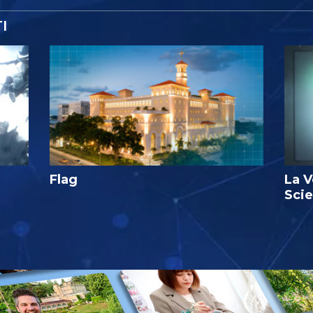
I
Flag
La V
Sci