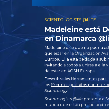
SCIENTOLOGISTS @LIFE
Madeleine está 
en Dinamarca @l
Madeleine dice que no podría es
que estar en la
Organización Avan
Europa
. ¡Ella está decidida a sub
invitando a todos a unirse a ella 
de estar en AOSH Europa!
Descubre las Herramientas para l
los
19 cursos gratuitos por Intern
Scientology
.
Scientologists @life
presenta a Sc
mundo que están prosperando
e