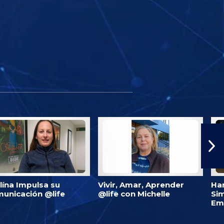
lína Impulsa su
Vivir, Amar, Aprender
Har
unicación @life
@life con Michelle
Si
Em