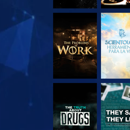
EXPLORA LAS
VE
SERIES
VE
VE