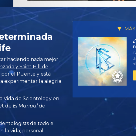
MÁS
Determinada
¿
ife
n
G
di
tar haciendo nada mejor
pl
zada y Saint Hill de
ir por el Puente y está
y a experimentar la alegría
a Vida de Scientology en
et
de
El Manual de
ientologists de todo el
n la vida, personal,