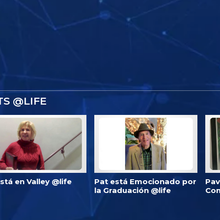
TS @LIFE
 está en Valley @life
Pat está Emocionado por
Pav
la Graduación @life
Com