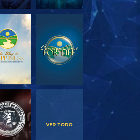
PLORA LAS
VE
SERIES
VE
VE
VER TODO