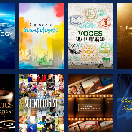
LAS
EXPLORA LAS
EXPLORA LAS
EX
S
SERIES
SERIES