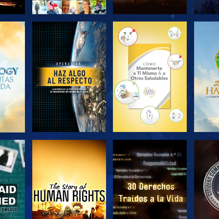
EXPLORA LAS
EXPLORA LAS
EX
SERIES
SERIES
VE
VE