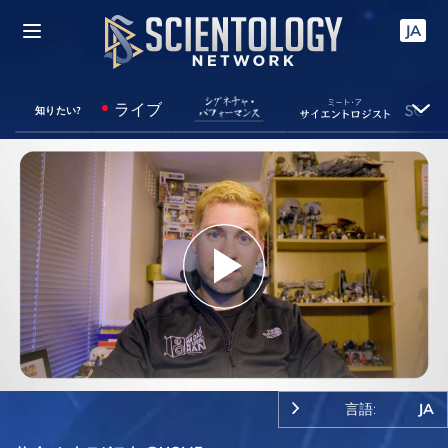
JA
ライブ
知りたい?
Play
Video
言語:
JA