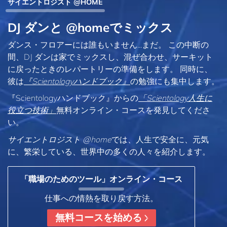
サイエントロジスト @HOME
DJ ダンと @homeでミックス
ダンス・フロアーには誰もいません...まだ。 この中断の
間、DJ ダンは家でミックスし、混ぜ合わせ、サーキット
に戻ったときのレパートリーの準備をします。 同時に、
彼は
『Scientologyハンドブック』
の勉強にも集中します。
『Scientologyハンドブック』からの
「Scientology人生に
役立つ技術」
無料オンライン・コースを発見してくださ
い。
サイエントロジスト @home
では、人生で安全に、元気
に、繁栄している、世界中の多くの人々を紹介します。
「職場のためのツール」オンライン・コース
仕事への情熱を取り戻す方法。
無料コースを始める