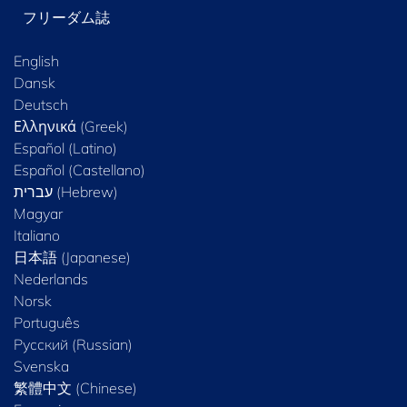
フリーダム誌
English
Dansk
Deutsch
Ελληνικά (Greek)
Español (Latino)
Español (Castellano)
Magyar
Italiano
日本語 (Japanese)
Nederlands
Norsk
Português
Русский (Russian)
Svenska
繁體中文 (Chinese)