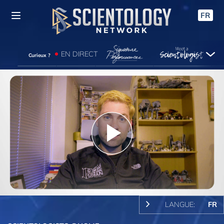
FR
EN DIRECT
Curieux ?
Play
Video
LANGUE:
FR