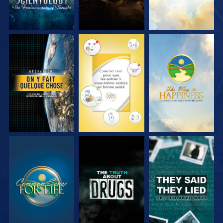
REGARDER
REGARDER
REGARDER
REGARDER
REGARDER
REGARDER