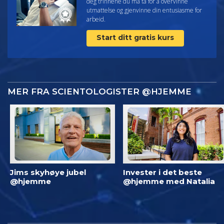
deg trinnene du må ta for å overvinne
utmattelse og gjenvinne din entusiasme for
arbeid.
Start ditt gratis kurs
MER FRA SCIENTOLOGISTER @HJEMME
Jims skyhøye jubel
Invester i det beste
@hjemme
@hjemme med Natalia