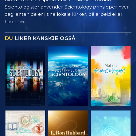
Scientologister anvender Scientology prinsipper hver
dag, enten de er i sine lokale Kirker, på arbeid eller
hjemme.
DU
LIKER KANSKJE OGSÅ
UTFORSK
UTFORSK
UTFORSK
SERIEN
SERIEN
SERIEN