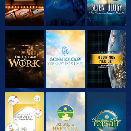
UTFORSK
UTFORSK
SE
SERIEN
SERIEN
SE
SE
SE