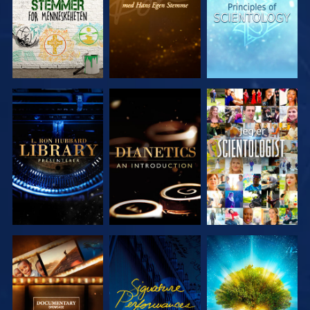
UTFORSK
UTFORSK
SE
SERIEN
SERIEN
UTFORSK
SE
UTFORSK
SERIEN
SERIEN