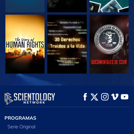
VE
VE
VE
VE
VE
EXPLORA LAS
SERIES
PROGRAMAS
Serie Original