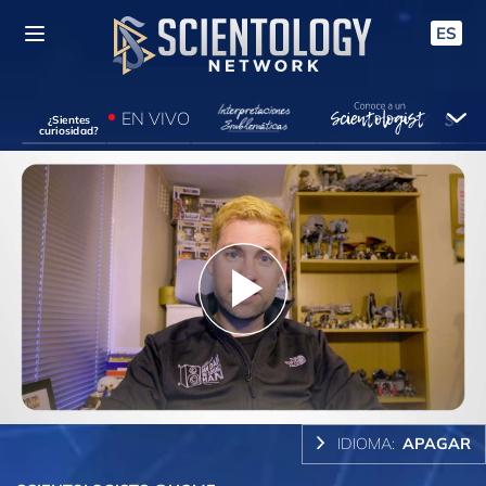
ES
EN VIVO
¿Sientes
curiosidad?
Play
Video
IDIOMA:
APAGAR