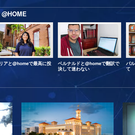
@HOME
リアと@homeで最高に投
ベルナルドと@homeで翻訳で
パル
決して迷わない
て