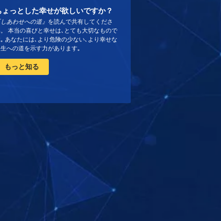
ちょっとした幸せが欲しいですか？
『しあわせへの道』
を読んで共有してくださ
い。 本当の喜びと幸せは､とても大切なもので
｡ あなたには､より危険の少ない､より幸せな
人生への道を示す力があります｡
もっと知る