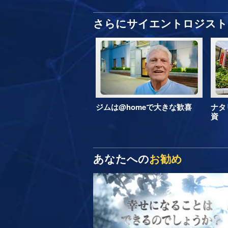
さらにサイエントロジスト 
ジムは@homeで大きな歓喜
ナタ
資
あなたへの
お勧め