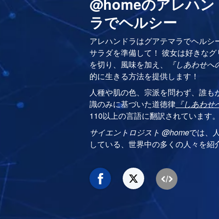
@homeのアレハ
ラでヘルシー
アレハンドラはグアテマラでヘルシ
サラダを準備して！ 彼女は好きな
を切り、風味を加え、
『しあわせへ
的に生きる方法を提供します！
人種や肌の色、宗派を問わず、誰も
識のみに基づいた道徳律
『しあわせ
110以上の言語に翻訳されています
サイエントロジスト @home
では、
している、世界中の多くの人々を紹