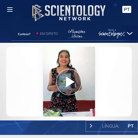
PT
EM DIRETO
Curioso?
Play
Video
LÍNGUA:
PT