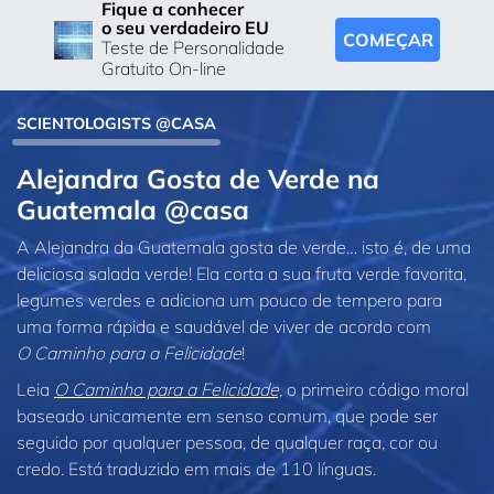
Fique a conhecer
o seu verdadeiro EU
COMEÇAR
Teste de Personalidade
Gratuito On-line
SCIENTOLOGISTS @CASA
Alejandra Gosta de Verde na
Guatemala @casa
A Alejandra da Guatemala gosta de verde… isto é, de uma
deliciosa salada verde! Ela corta a sua fruta verde favorita,
legumes verdes e adiciona um pouco de tempero para
uma forma rápida e saudável de viver de acordo com
O Caminho para a Felicidade
!
Leia
O Caminho para a Felicidade,
o primeiro código moral
baseado unicamente em senso comum, que pode ser
seguido por qualquer pessoa, de qualquer raça, cor ou
credo. Está traduzido em mais de 110 línguas.