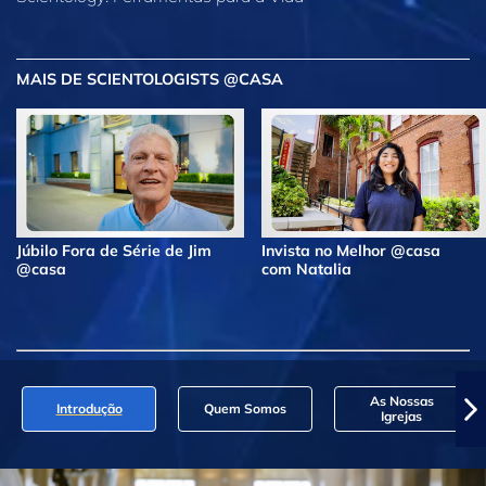
MAIS DE SCIENTOLOGISTS @CASA
Júbilo Fora de Série de Jim
Invista no Melhor @casa
@casa
com Natalia
As Nossas
Introdução
Quem Somos
Igrejas