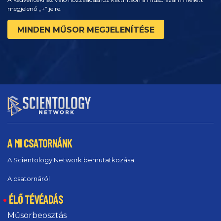
megjelenő „+” jelre.
MINDEN MŰSOR MEGJELENÍTÉSE
A MI CSATORNÁNK
A Scientology Network bemutatkozása
A csatornáról
ÉLŐ TÉVÉADÁS
Műsorbeosztás