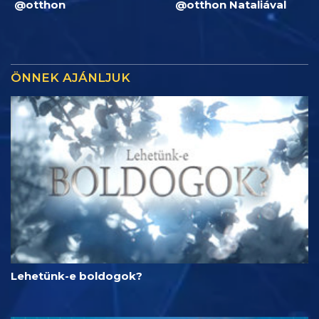
@otthon
@otthon Nataliával
ÖNNEK AJÁNLJUK
Lehetünk-e boldogok?