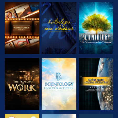
A SOROZAT
MŰSORNÉZÉS
A SOROZAT
RÉSZEI
RÉSZEI
A SOROZAT
A SOROZAT
MŰSORNÉZÉS
RÉSZEI
RÉSZEI