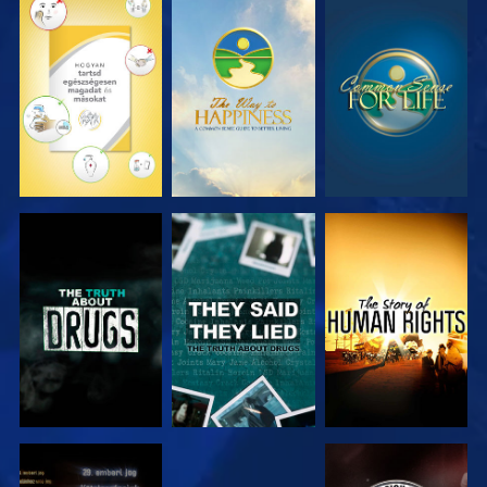
MŰSORNÉZÉS
MŰSORNÉZÉS
MŰSORNÉZÉS
MŰSORNÉZÉS
MŰSORNÉZÉS
MŰSORNÉZÉS