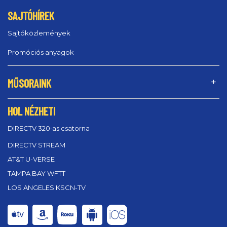
SAJTÓHÍREK
Sajtóközlemények
Promóciós anyagok
MŰSORAINK
HOL NÉZHETI
DIRECTV 320‑as csatorna
DIRECTV STREAM
AT&T U-VERSE
TAMPA BAY WFTT
LOS ANGELES KSCN-TV