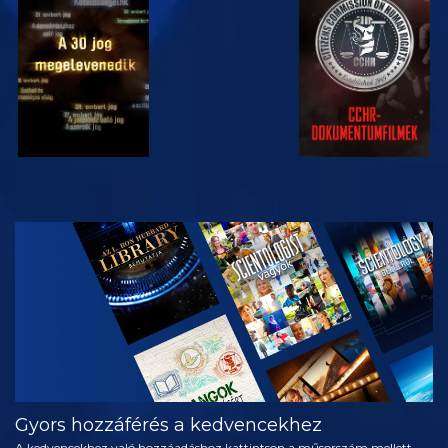
MŰSORNÉZÉS
MŰSORNÉZÉS
MŰSORNÉZÉS
MŰSORNÉZÉS
A SOROZAT
RÉSZEI
Gyors hozzáférés a kedvencekhez
A kedvencekhez való hozzáadáshoz kattintson a műsorszám mellett