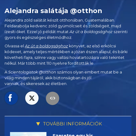
Alejandra salátája @otthon
Alejandra zöld salátát készít otthonában, Guatemalában.
Feldarabolja kedvenc zöld gyümölcseit és zöldségeit, majd
ízesíti őket. Ezzel jó példát mutat
Az út a boldogsághoz
szerinti
gyors és egészséges életmódhoz.
Olvassa el
Az út a boldogsághoz
könyvet, az első erkölcsi
kódexet, amely teljes mértékben a józan észen alapul, és bárki
követheti fajra, színre vagy vallási hovatartozásra való tekintet
nélkül. Már több mint 110 nyelvre fordították le.
A
Scientologistok @otthon
számos olyan embert mutat be a
világ minden tájáról, akik biztonságban és jól
vannak, és sikeresek az életben.
TOVÁBBI INFORMÁCIÓK
Szeretne egy kis