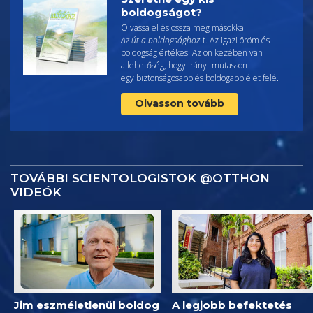
boldogságot?
Olvassa el és ossza meg másokkal
Az út a boldogsághoz
‑t. Az igazi öröm és
boldogság értékes. Az ön kezében van
a lehetőség, hogy irányt mutasson
egy biztonságosabb és boldogabb élet felé.
Olvasson tovább
TOVÁBBI SCIENTOLOGISTOK @OTTHON
VIDEÓK
Jim eszméletlenül boldog
A legjobb befektetés