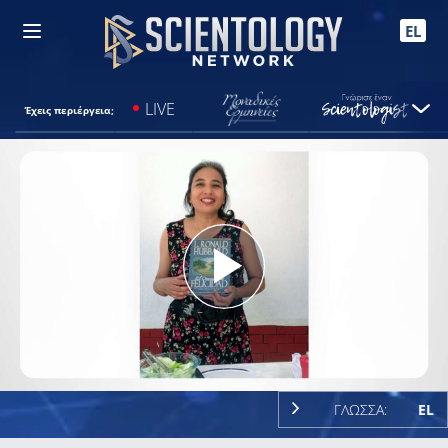
EL
LIVE
Έχεις περιέργεια;
Play
Video
ΓΛΩΣΣΑ:
EL