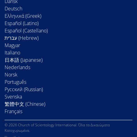
Dansk
Deutsch
Ελληνικά (Greek)
Español (Latino)
Español (Castellano)
Magyar
Italiano
日本語 (Japanese)
Nederlands
Norsk
Português
Русский (Russian)
Svenska
繁體中文 (Chinese)
Français
© 2026 Church of Scientology International. Όλα τα Δικαιώματα
Κατοχυρωμένα.