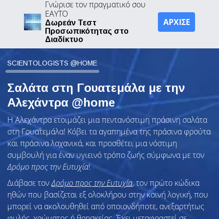
Γνώρισε τον πραγματικό σου
ΕΑΥΤΟ
ΑΡΧΙΣΕ
Δωρεάν Τεστ
Προσωπικότητας στο
Διαδίκτυο
SCIENTOLOGISTS @HOME
Σαλάτα στη Γουατεμάλα με την
Αλεχάντρα @home
Η Αλεχάντρα ετοιμάζει μια πεντανόστιμη πράσινη σαλάτα
στη Γουατεμάλα! Κόβει τα αγαπημένα της πράσινα φρούτα
και πράσινα λαχανικά, και προσθέτει μια νόστιμη
συμβουλή για έναν υγιεινό τρόπο ζωής σύμφωνα με τον
Δρόμο προς την Ευτυχία
!
Διάβασε τον
Δρόμο προς την Ευτυχία
, τον πρώτο κώδικα
ηθών που βασίζεται εξ ολοκλήρου στην κοινή λογική, που
μπορεί να ακολουθηθεί από οποιονδήποτε, ανεξαρτήτως
φυλής, χρώματος ή θρησκείας. Έχει μεταφραστεί σε