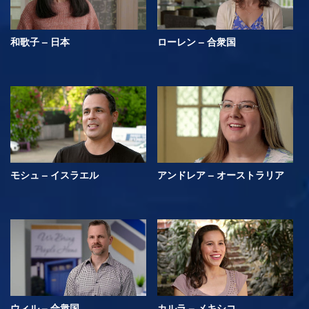
和歌子 – 日本
ローレン – 合衆国
モシュ – イスラエル
アンドレア – オーストラリア
ウィル – 合衆国
カルラ – メキシコ