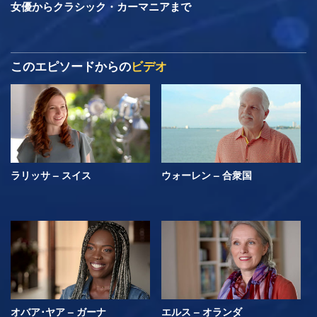
女優からクラシック・カーマニアまで
このエピソードからの
ビデオ
ラリッサ – スイス
ウォーレン – 合衆国
オバア･ヤア – ガーナ
エルス – オランダ