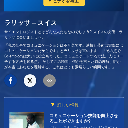
ビデオを再生
ラリッサ – スイス
サイエントロジストとはどんな人たちなのでしょう? スイスの女優、ラ
リッサに会いましょう。
「私の仕事でコミュニケーションは不可欠です。演技と芸術は実際には
コミュニケーションだからです」とラリッサは言います。 「その点で
Scientologyは大いに役立ちました。コミュニケートする方法、人にリー
チする方法を知る点。 そしてこの瞬間、何かを言った時の理解、誰か
が本当にあなたを理解する。これはとても素晴らしい瞬間です。」
詳しい情報
コミュニケーション技能を向上させ
ることができますか?
はい。「コミュニケーション」オンライン・