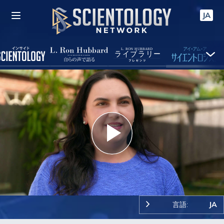
JA
Play
Video
言語:
JA