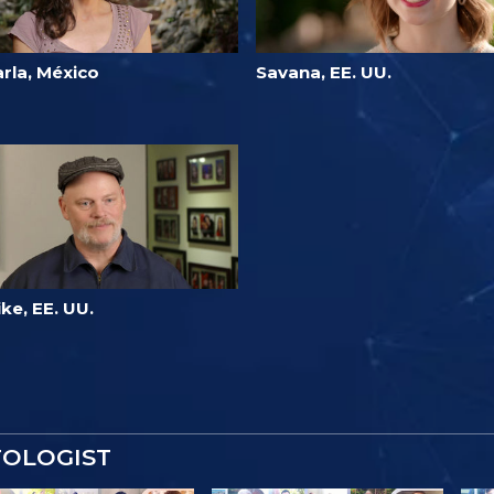
rla, México
Savana, EE. UU.
ke, EE. UU.
TOLOGIST