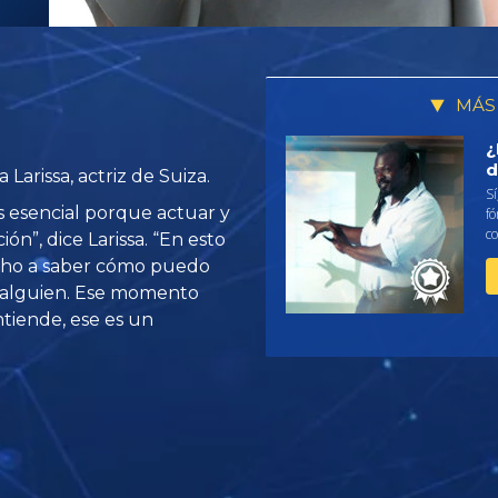
MÁS
¿
d
Larissa, actriz de Suiza.
Sí
s esencial porque actuar y
fó
c
ón”, dice Larissa. “En esto
ho a saber cómo puedo
 alguien. Ese momento
ntiende, ese es un