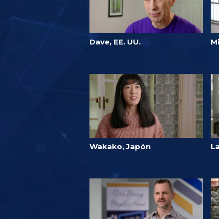
Dave, EE. UU.
M
Wakako, Japón
La