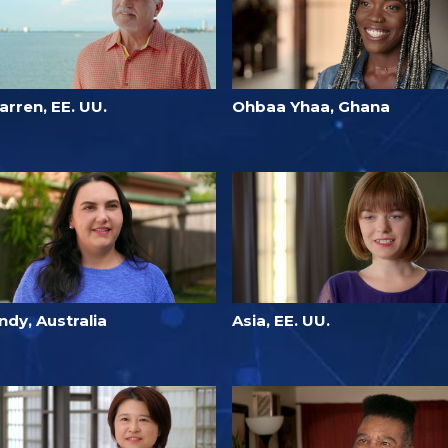
arren, EE. UU.
Ohbaa Yhaa, Ghana
ndy, Australia
Asia, EE. UU.