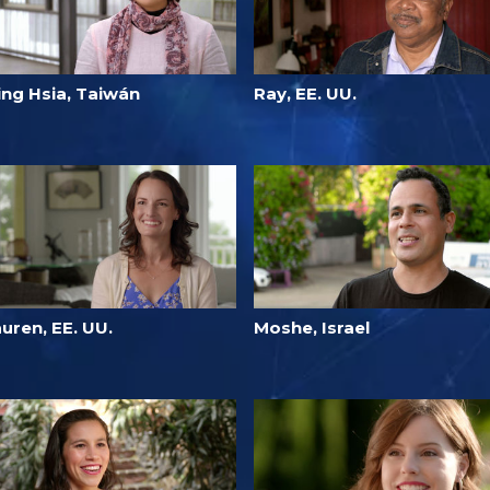
ing Hsia, Taiwán
Ray, EE. UU.
uren, EE. UU.
Moshe, Israel