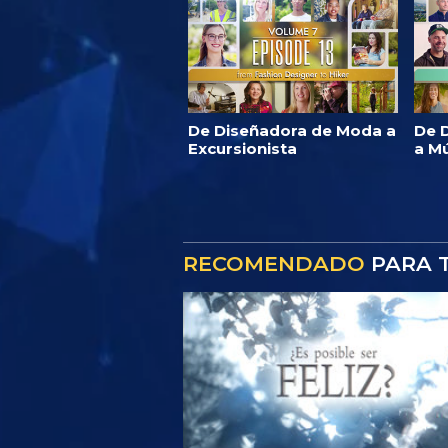
De Diseñadora de Moda a
De D
Excursionista
a M
RECOMENDADO
PARA T