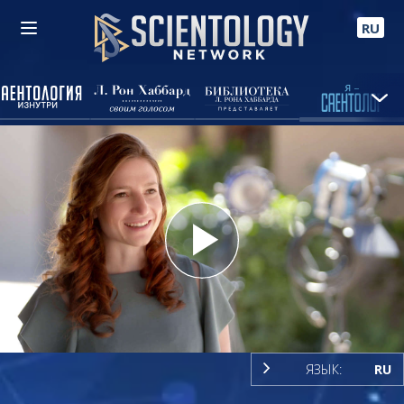
RU
Play
Video
ЯЗЫК:
RU