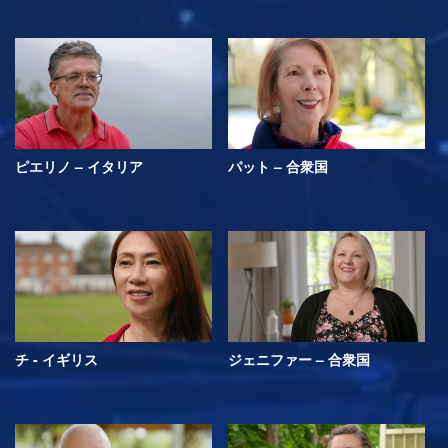
ピエリノ – イタリア
パット – 合衆国
チ - イギリス
ジェニファー – 合衆国