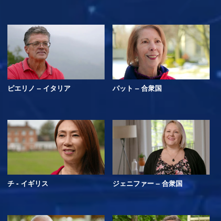
ピエリノ – イタリア
パット – 合衆国
チ - イギリス
ジェニファー – 合衆国