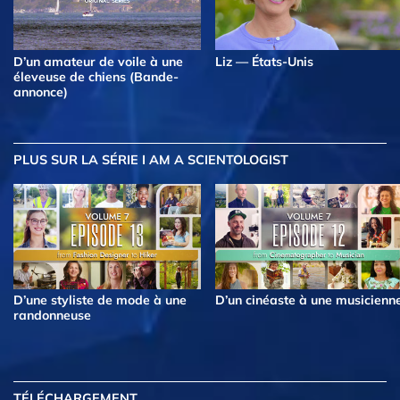
D’un amateur de voile à une
Liz — États-Unis
éleveuse de chiens (Bande-
annonce)
PLUS
SUR LA SÉRIE I AM A SCIENTOLOGIST
D’une styliste de mode à une
D’un cinéaste à une musicienn
randonneuse
TÉLÉCHARGEMENT