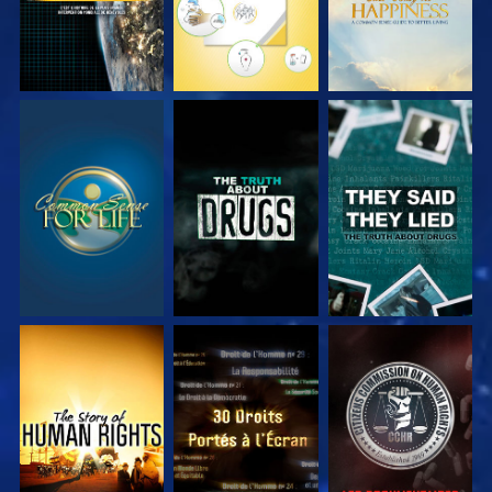
REGARDER
REGARDER
REGARDER
REGARDER
REGARDER
REGARDER