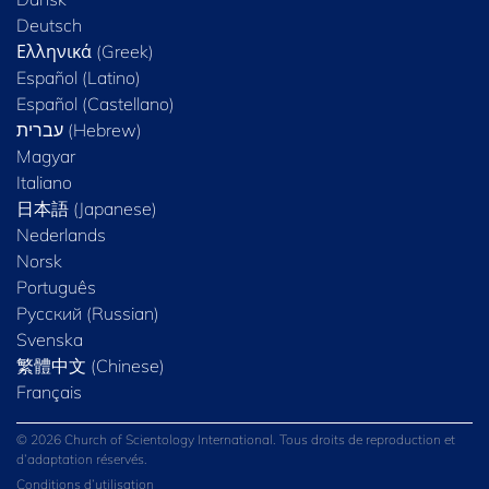
Deutsch
Ελληνικά (Greek)
Español (Latino)
Español (Castellano)
Magyar
Italiano
日本語 (Japanese)
Nederlands
Norsk
Português
Русский (Russian)
Svenska
繁體中文 (Chinese)
Français
© 2026 Church of Scientology International. Tous droits de reproduction et
d’adaptation réservés.
Conditions d’utilisation