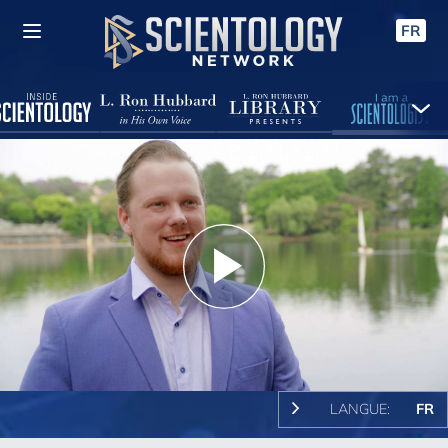
FR
Play
Video
LANGUE:
FR