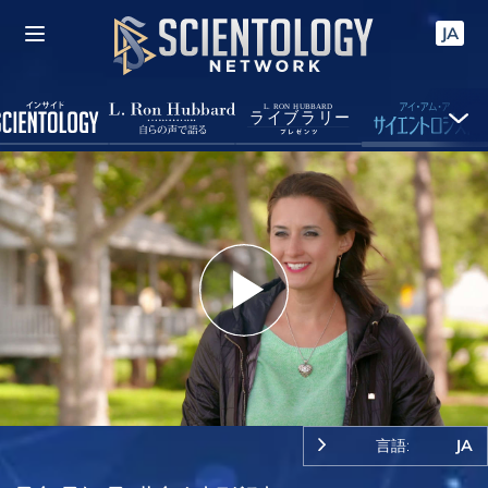
JA
Play
Video
言語:
JA