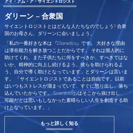
アイ・アム・ア・サイエントロジスト
ダリーン – 合衆国
サイエントロジストとはどんな人たちなのでしょう? 合衆
国のお母さん、ダリーンに会いましょう。
「私の一番好きな本は
『Dianetics』
です。 大好きな理由
は潜在能力を解き放つことだからです。 それは個人的に
助けてくれ、また子供たちに何をすべきか、すべきではな
いか、精神的に向上し続けるよう、彼らを助けられるよ
う、自分で導く助けとなっています」とダリーンは言いま
す。 「サイエントロジストであることは自由です。以前
はいつもストレスが溜まっていて、すぐに怒り出し、落ち
込んでいたからです。 Scientologyはそこから抜け出し、
可能だとは思いもしなかった素晴らしい人生を創造する助
けとなっています。」
もっと詳しく知る