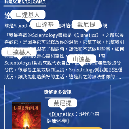
我是
SCIENTOLOGIST
達琳，美國
誰是
Scientologist
？認識達琳這位來自美國的母親。
「我最喜歡的
Scientology
書籍是
《
Dianetics
》。之所以最
喜歡它，是因為它可以釋放你的潛能，它幫了我，也幫我引
導我自己，知道跟孩子相處時，該做和不該做哪些事，如何
持續幫助他們改善心靈和靈性，」達琳說道。「當
Scientologist
對我來說代表自由，因為我以前老是緊張兮
兮的，很容易生氣或感到沮喪，
Scientology
幫我擺脫這種
狀況，讓我能創造美好的生活，這是我之前無法想像的。」
瞭解更多資訊
《
Dianetics
：現代心靈
健康科學》