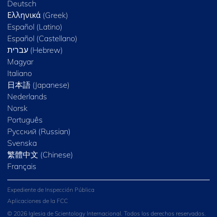
Deutsch
Ελληνικά (Greek)
Español (Latino)
Español (Castellano)
Magyar
Italiano
日本語 (Japanese)
Nederlands
Norsk
Português
Русский (Russian)
Svenska
繁體中文 (Chinese)
Français
Expediente de Inspección Pública
Aplicaciones de la FCC
© 2026 Iglesia de Scientology Internacional. Todos los derechos reservados.