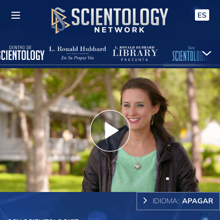
ES
Play
Video
IDIOMA:
APAGAR