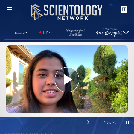
IT
LIVE
Curioso?
Play
Video
LINGUA:
IT