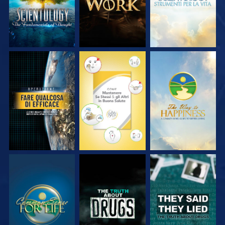
GUARDA
GUARDA
GUARDA
GUARDA
GUARDA
GUARDA