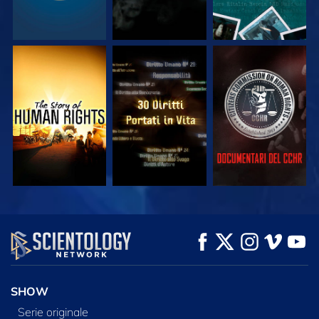
GUARDA
GUARDA
GUARDA
GUARDA
GUARDA
ESPLORA LE
SERIE
SHOW
Serie originale