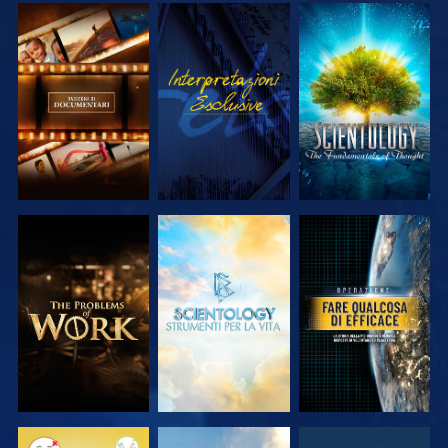
ESPLORA LE
GUARDA
ESPLORA LE
SERIE
SERIE
ESPLORA LE
ESPLORA LE
GUARDA
SERIE
SERIE